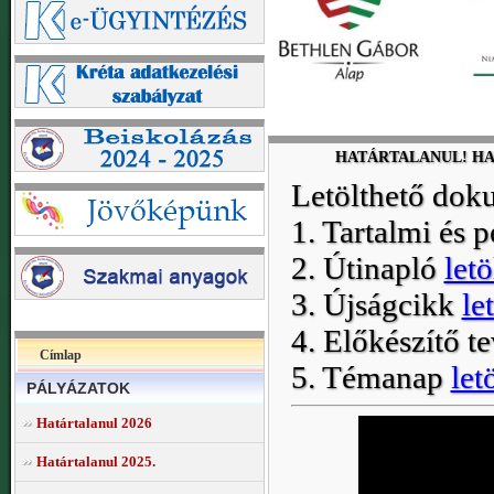
HATÁRTALANUL! HAT-
Letölthető do
1. Tartalmi és
2. Útinapló
letö
3. Újságcikk
le
4. Előkészítő 
Címlap
5. Témanap
let
PÁLYÁZATOK
Határtalanul 2026
Határtalanul 2025.