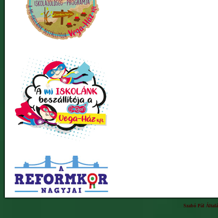
Szabó Pál Által