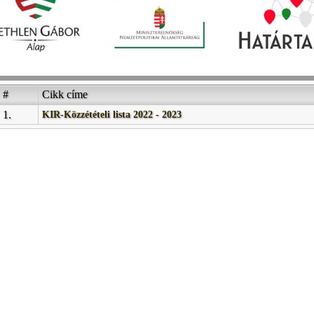
#
Cikk címe
1.
KIR-Közzétételi lista 2022 - 2023