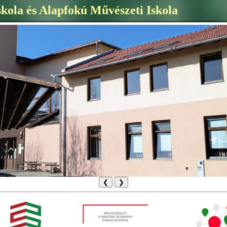
skola és Alapfokú Művészeti Iskola
❮
❯