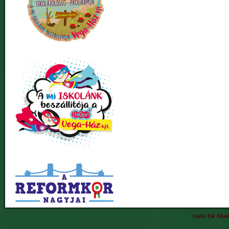
Szabó Pál Által