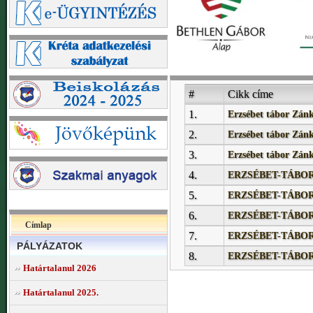
#
Cikk címe
1.
Erzsébet tábor Zánk
2.
Erzsébet tábor Zánk
3.
Erzsébet tábor Zánk
4.
ERZSÉBET-TÁBOR 
5.
ERZSÉBET-TÁBOR I
6.
ERZSÉBET-TÁBOR I
Címlap
7.
ERZSÉBET-TÁBOR I
PÁLYÁZATOK
8.
ERZSÉBET-TÁBOR 
Határtalanul 2026
Határtalanul 2025.