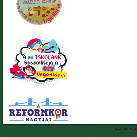
Szabó Pál Által