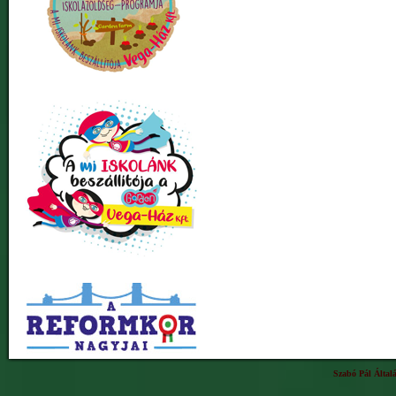
Szabó Pál Által