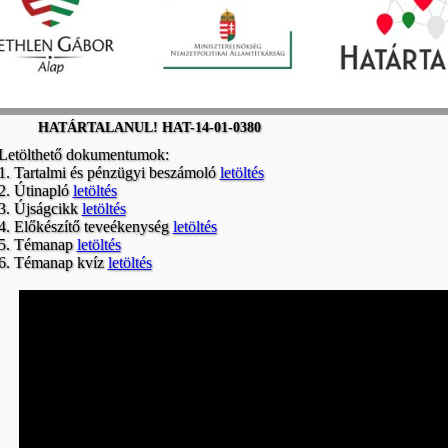
HATÁRTALANUL! HAT-14-01-0380
Letölthető dokumentumok:
1. Tartalmi és pénzügyi beszámoló
letöltés
2. Útinapló
letöltés
3. Újságcikk
letöltés
4. Előkészítő teveékenység
letöltés
5. Témanap
letöltés
6. Témanap kvíz
letöltés