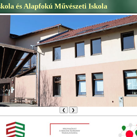
skola és Alapfokú Művészeti Iskola
❮
❯