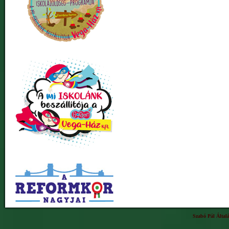
Szabó Pál Által