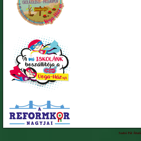
Szabó Pál Által