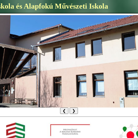
skola és Alapfokú Művészeti Iskola
❮
❯