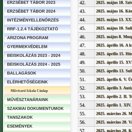
ERZSÉBET TÁBOR 2023
42.
2025. május 18. Szí
43.
ERZSÉBET TÁBOR 2024
2025. május 16. Kör
44.
2025. május 13. XX
INTÉZMÉNYELLENŐRZÉS
45.
2025. május 10. Suli
RRF-1.2.4 TÁJÉKOZTATÓ
46.
2025. május 8. Moz
ARIZONA PROGRAM
47.
2025. április 16. A 
GYERMEKVÉDELEM
48.
2025. április 15. Hú
BEISKOLÁZÁS 2023 - 2024
49.
2025. április 15. XV
BEISKOLÁZÁS 2024 - 2025
50.
2025. április 13. Su
BALLAGÁSOK
51.
2025. április 6. V.
ELÉRHETŐSÉGEINK
52.
2025. április 3. Aut
Művészeti Iskola Címlap
53.
2025. április 2. II. 
MŰVÉSZTANÁRAINK
54.
2025. április 1. XI
SZAKMAI DOKUMENTUMOK
55.
2025. március 26. M
TANSZAKOK
56.
2025. március 20. V
ESEMÉNYEK
57.
2025. március 20. K