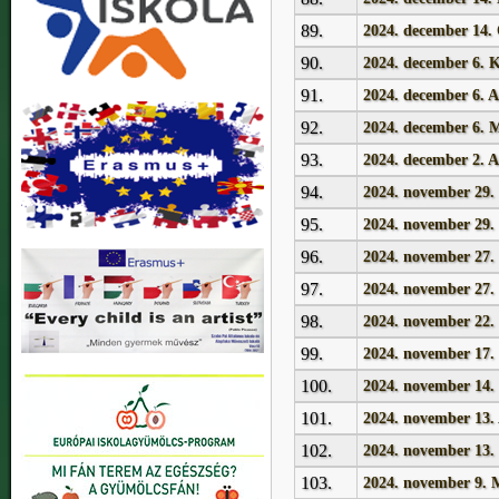
89.
2024. december 1
90.
2024. december 6. 
91.
2024. december 6. A
92.
2024. december 6. 
93.
2024. december 2. A
94.
2024. november 29. I
95.
2024. november 29. I
96.
2024. november 27. 
97.
2024. november 27.
98.
2024. november
99.
2024. november 17.
100.
2024. november 14.
Subjects
101.
2024. november 13. A
102.
2024. november 13.
103.
2024. november 9. M