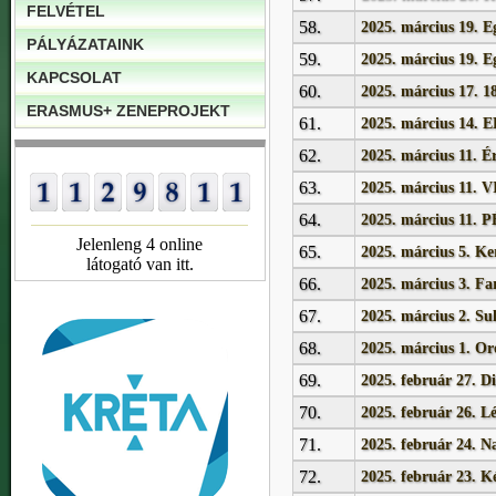
FELVÉTEL
58.
2025. március 19. E
PÁLYÁZATAINK
59.
2025. március 19. E
KAPCSOLAT
60.
2025. március 17. 1
ERASMUS+ ZENEPROJEKT
61.
2025. március 1
62.
2025. március 11. É
63.
2025. március 11. VI
64.
2025. március 11. 
Jelenleng 4 online
65.
2025. március 5. Ke
látogató van itt.
66.
2025. március 3. Fa
67.
2025. március 2. Sul
68.
2025. március 1. O
69.
2025. február 27. Dig
70.
2025. február 26. Lé
71.
2025. február 24. N
72.
2025. február 23. K