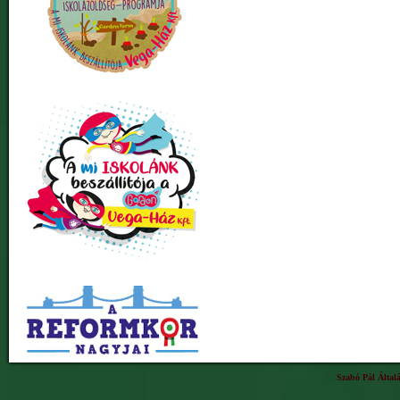
Szabó Pál Által