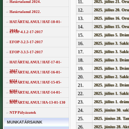
11.
2025. július 21. Or
Határtalanul 2024.
12.
2025. július 20. Or
Határtalanul 2022.
13.
2025. július 16. Or
HATÁRTALANUL! HAT-18-01-
14.
2025. július 15. Or
2018
EFOP-4.1.2-17-2017
15.
2025. július 5. Drá
EFOP-3.2.5-17-2017
16.
2025. július 3. Sakk
17.
2025. július 3. Sakk
EFOP-3.3.5-17-2017
18.
2025. július 3. Drá
HATÁRTALANUL! HAT-17-01-
19.
2025. július 3. Drá
2017
HATÁRTALANUL! HAT-16-01-
20.
2025. július 2. Sa
0551
HATÁRTALANUL! HAT-15-05-
21.
2025. július 2. Drá
0293
HATÁRTALANUL! HAT-14-01-
22.
2025. július 1. Sa
0380
23.
2025. július 1. drá
HATÁRTALANUL! HA-13-01-130
24.
2025. június 30. sa
NTP Pályázatok
25.
2025. június 28. Ta
MUNKATÁRSAINK
26.
2025. június 28. Akt