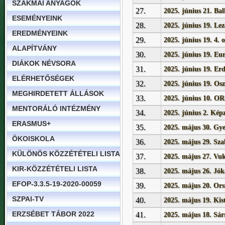
SZAKMAI ANYAGOK
27.
2025. június 21. Bal
ESEMÉNYEINK
28.
2025. június 19. Le
EREDMÉNYEINK
29.
2025. június 19. 4. 
ALAPÍTVÁNY
30.
2025. június 19. Eu
DIÁKOK NÉVSORA
31.
2025. június 19. Er
ELÉRHETŐSÉGEK
32.
2025. június 19. Osz
MEGHIRDETETT ÁLLÁSOK
33.
2025. június 10
MENTORÁLÓ INTÉZMÉNY
34.
2025. június 2. Képz
ERASMUS+
35.
2025. május 30. Gy
ÖKOISKOLA
36.
2025. május 29. Sz
KÜLÖNÖS KÖZZÉTÉTELI LISTA
37.
2025. május 27. Vuk
KIR-KÖZZÉTÉTELI LISTA
38.
2025. május 26. Jók
EFOP-3.3.5-19-2020-00059
39.
2025. május 20. Or
SZPAI-TV
40.
2025. május 19. Kis
ERZSÉBET TÁBOR 2022
41.
2025. május 18. Sárr