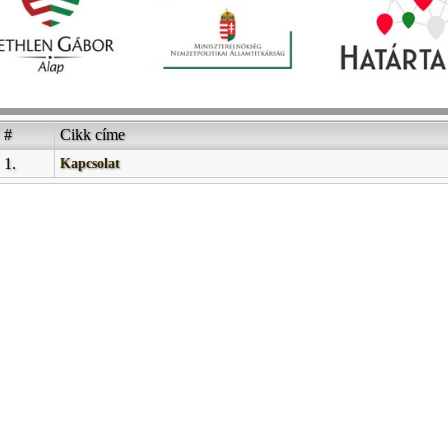
#
Cikk címe
1.
Kapcsolat