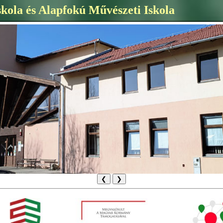
skola és Alapfokú Művészeti Iskola
❮
❯