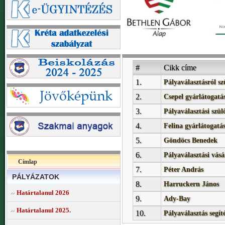
#
Cikk címe
1.
Pályaválasztásról s
2.
Csepel gyárlátogatá
3.
Pályaválasztási szülő
4.
Felina gyárlátogatá
5.
Göndöcs Benedek
6.
Pályaválasztási vásá
Címlap
7.
Péter András
PÁLYÁZATOK
8.
Harruckern János
Határtalanul 2026
9.
Ady-Bay
Határtalanul 2025.
10.
Pályaválasztás segí