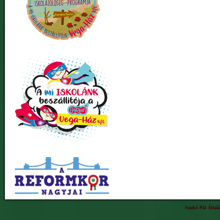
Szabó Pál Által