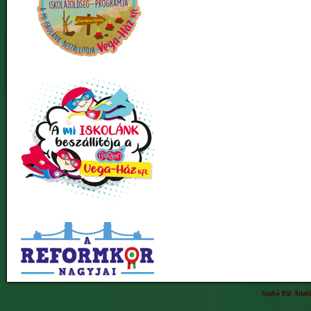
Szabó Pál Által