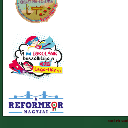
Szabó Pál Által